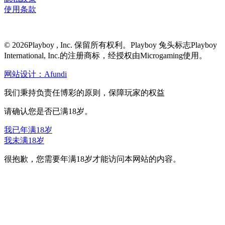
使用条款
© 2026Playboy , Inc. 保留所有权利。Playboy 兔头标志Playboy
International, Inc.的注册商标，经授权由Microgaming使用。
网站设计：Afundi
我们秉持负责任博彩的原则，保障玩家的权益
请确认您是否已满18岁。
我已年满18岁
我未满18岁
很抱歉，您需要年满18岁才能访问本网站的内容。