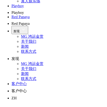
真人娱乐场
Playboy
Playboy
Red Papaya
Red Papaya
发现
MG 鸿运金赏
关于我们
新闻
联系方式
发现
MG 鸿运金赏
关于我们
新闻
联系方式
客户中心
客户中心
ZH