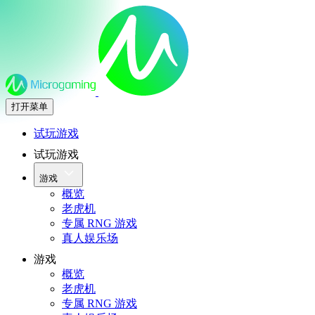
打开菜单
试玩游戏
试玩游戏
游戏
概览
老虎机
专属 RNG 游戏
真人娱乐场
游戏
概览
老虎机
专属 RNG 游戏