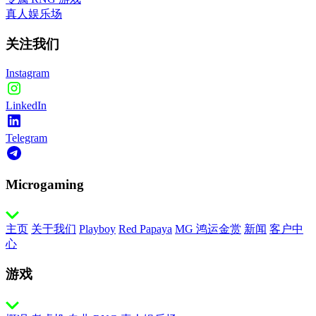
真人娱乐场
关注我们
Instagram
LinkedIn
Telegram
Microgaming
主页
关于我们
Playboy
Red Papaya
MG 鸿运金赏
新闻
客户中
心
游戏