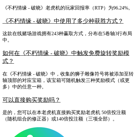
《不朽情缘 - 破晓》老虎机的玩家回报率（RTP）为96.24%。
《不朽情缘 - 破晓》中使用了多少种获胜方式？
这款在线赌场游戏拥有243种赢取方式，分布在5卷轴3行布局
中。
如何在《不朽情缘 - 破晓》中触发免费旋转奖励模
式？
在《不朽情缘 - 破晓》中，收集的狮子雕像符号将被添加至转
轴顶部的对应宝箱，该宝箱可随机触发三种奖励模式（或更
多）中的任意一种。
可以直接购买奖励吗？
是的，您可以在本老虎机直接购买奖励老虎机 50倍投注额
（随机组合的修正器）或140倍投注额（三项全部）。