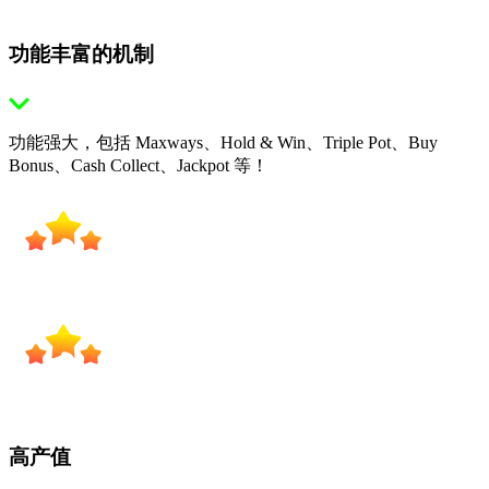
功能丰富的机制
功能强大，包括 Maxways、Hold & Win、Triple Pot、Buy
Bonus、Cash Collect、Jackpot 等！
高产值