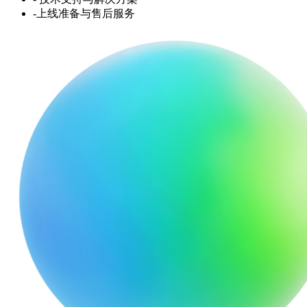
-上线准备与售后服务