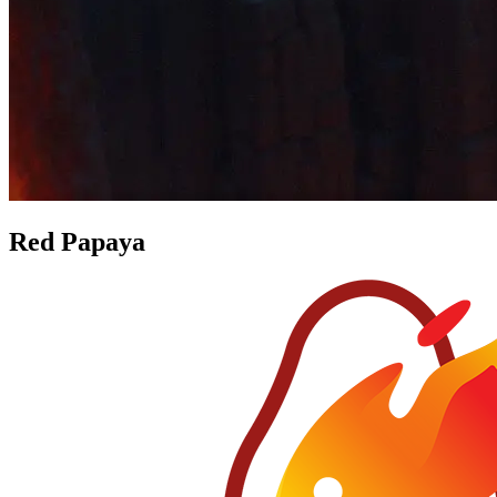
Red Papaya