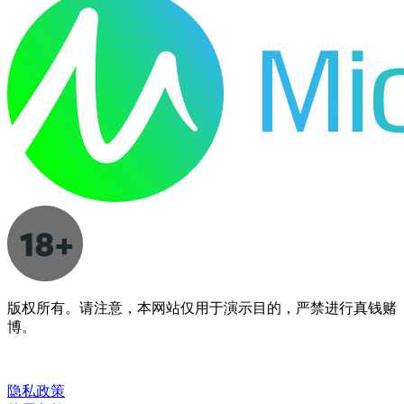
版权所有。请注意，本网站仅用于演示目的，严禁进行真钱赌
博。
隐私政策