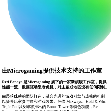
由Microgaming提供技术支持的工作室
Red Papaya 是Microgaming 旗下的一家新旗舰工作室，提供
性能一流、数据驱动型老虎机，对主题或地区没有任何限制。
由屡获殊荣的团队打造，融合先进的游戏引擎与成熟的机制，
以提升玩家参与度和游戏效果。凭借 Maxways、Hold & Win、
Triple Pot 以及即将推出的 Bonus Tower 等特色功能，Red