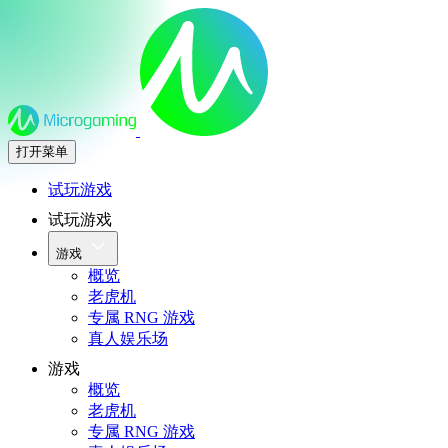
打开菜单
试玩游戏
试玩游戏
游戏
概览
老虎机
专属 RNG 游戏
真人娱乐场
游戏
概览
老虎机
专属 RNG 游戏