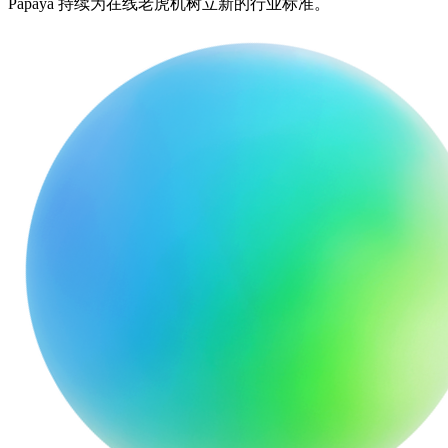
Papaya 持续为在线老虎机树立新的行业标准。