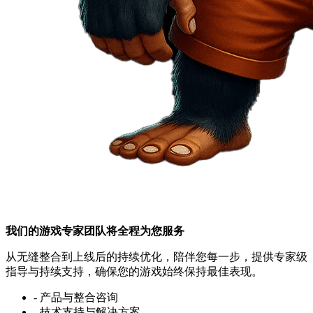
我们的游戏专家团队将全程为您服务
从无缝整合到上线后的持续优化，陪伴您每一步，提供专家级
指导与持续支持，确保您的游戏始终保持最佳表现。
- 产品与整合咨询
- 技术支持与解决方案