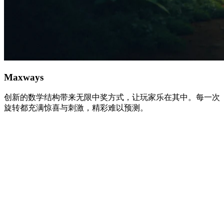
Maxways
创新的数学结构带来无限中奖方式，让玩家乐在其中。每一次
旋转都充满惊喜与刺激，精彩难以预测。