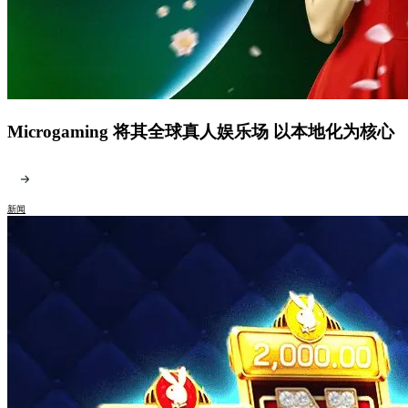
Microgaming 将其全球真人娱乐场 以本地化为核心
新闻