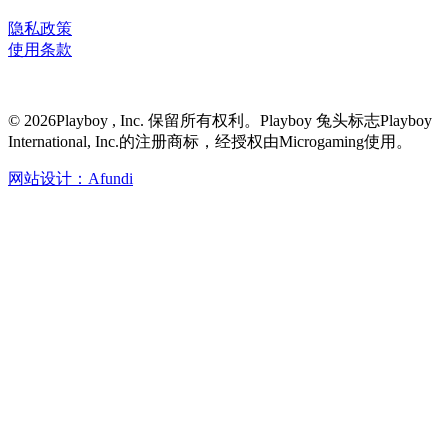
隐私政策
使用条款
© 2026Playboy , Inc. 保留所有权利。Playboy 兔头标志Playboy
International, Inc.的注册商标，经授权由Microgaming使用。
网站设计：Afundi