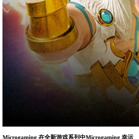
Microgaming 在全新游戏系列中Microgaming 幸运