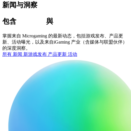
新闻与洞察
包含
游戏发布
與
产业动态。
掌握来自 Microgaming 的最新动态，包括游戏发布、产品更
新、活动曝光，以及来自iGaming 产业（含媒体与联盟伙伴）
的深度洞察。
所有
新闻
新游戏发布
产品更新
活动