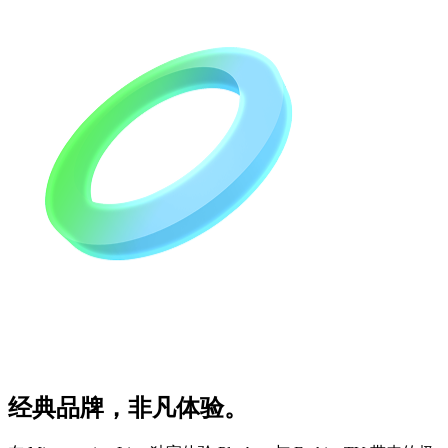
经典品牌，非凡体验。