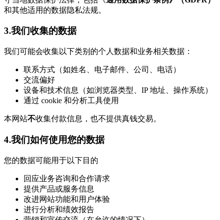
和其他适用的数据隐私法规。
3.我们收集的数据
我们可能会收集以下类别的个人数据和业务相关数据：
联系方式（如姓名、电子邮件、公司、电话）
交流偏好
设备和技术信息（如浏览器类型、IP 地址、操作系统）
通过 cookie 和分析工具使用
本网站
不
收集付款信息，也不提供真钱交易。
4.我们如何使用您的数据
您的数据可能用于以下目的
回应业务咨询和合作请求
提供产品或服务信息
改进网站功能和用户体验
进行分析和绩效报告
营销和宣传交流（在允许的情况下）