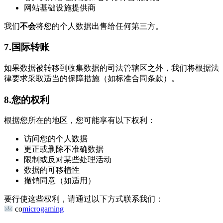
网站基础设施提供商
我们
不会
将您的个人数据出售给任何第三方。
7.国际转账
如果数据被转移到收集数据的司法管辖区之外，我们将根据法
律要求采取适当的保障措施（如标准合同条款）。
8.您的权利
根据您所在的地区，您可能享有以下权利：
访问您的个人数据
更正或删除不准确数据
限制或反对某些处理活动
数据的可移植性
撤销同意（如适用）
要行使这些权利，请通过以下方式联系我们：
co
microgaming