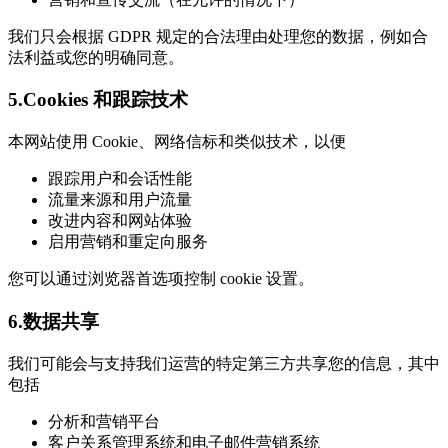
我们只会根据 GDPR 规定的合法理由处理您的数据，例如合
法利益或您的明确同意。
5.Cookies 和跟踪技术
本网站使用 Cookie、网络信标和类似技术，以便
跟踪用户和会话性能
流量来源和用户流量
改进内容和网站体验
启用营销和重定向服务
您可以通过浏览器首选项控制 cookie 设置。
6.数据共享
我们可能会与支持我们运营的特定第三方共享您的信息，其中
包括
分析和营销平台
客户关系管理系统和电子邮件营销系统