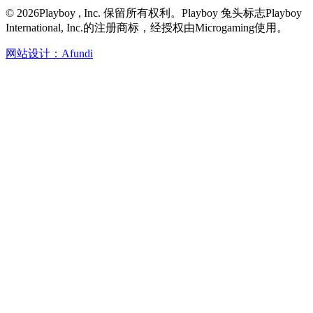
© 2026Playboy , Inc. 保留所有权利。Playboy 兔头标志Playboy
International, Inc.的注册商标，经授权由Microgaming使用。
网站设计：Afundi