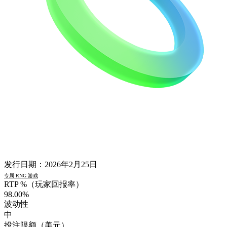
发行日期：
2026年2月25日
专属 RNG 游戏
RTP %（玩家回报率）
98.00%
波动性
中
投注限额（美元）