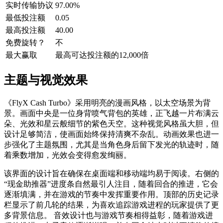
实时传输协议
97.00%
最低投注额
0.05
最高投注额
40.00
免费旋转？
不
最大赢取
最高可达投注额的12,000倍
主题与视觉效果
《FlyX Cash Turbo》采用明亮的漫画风格，以太空场景为背
景。画面中央是一位身背喷气背包的英雄，正飞越一片布满云
朵、光效和星云般细节的紫色天空。这种视觉风格虽大胆，但
设计足够简洁，使画面始终保持清爽不杂乱。动画效果也进一
步强化了主题氛围，尤其是当角色身后留下发光的轨迹时，随
着乘数增加，光效会变得愈发绚丽。
该界面的设计旨在确保在桌面端和移动端均易于阅读。右侧的
“现金助推器”进度条自然最引人注目，随着回合的推进，它会
逐渐填满，并在游戏的节奏中发挥重要作用。顶部的历史记录
栏显示了前几轮的结果，为喜欢追踪游戏进程的玩家提供了更
多背景信息。 音效设计也与游戏节奏相得益彰，随着游戏进