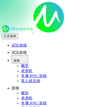
打开菜单
试玩游戏
试玩游戏
游戏
概览
老虎机
专属 RNG 游戏
真人娱乐场
游戏
概览
老虎机
专属 RNG 游戏