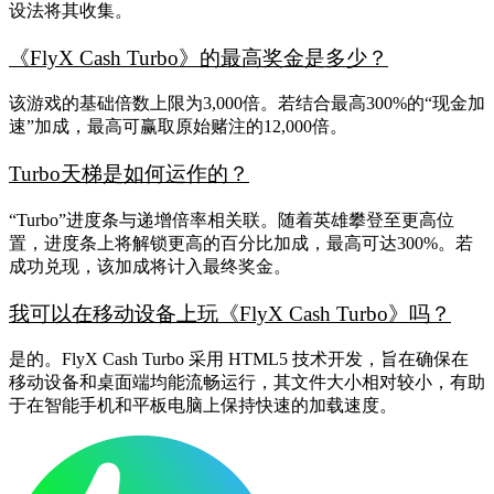
设法将其收集。
《FlyX Cash Turbo》的最高奖金是多少？
该游戏的基础倍数上限为3,000倍。若结合最高300%的“现金加
速”加成，最高可赢取原始赌注的12,000倍。
Turbo天梯是如何运作的？
“Turbo”进度条与递增倍率相关联。随着英雄攀登至更高位
置，进度条上将解锁更高的百分比加成，最高可达300%。若
成功兑现，该加成将计入最终奖金。
我可以在移动设备上玩《FlyX Cash Turbo》吗？
是的。FlyX Cash Turbo 采用 HTML5 技术开发，旨在确保在
移动设备和桌面端均能流畅运行，其文件大小相对较小，有助
于在智能手机和平板电脑上保持快速的加载速度。