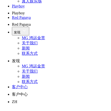
真人娱乐场
Playboy
Playboy
Red Papaya
Red Papaya
发现
MG 鸿运金赏
关于我们
新闻
联系方式
发现
MG 鸿运金赏
关于我们
新闻
联系方式
客户中心
客户中心
ZH