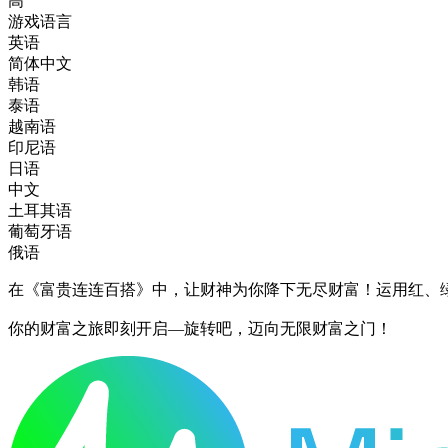
高
游戏语言
英语
简体中文
韩语
泰语
越南语
印尼语
日语
中文
土耳其语
葡萄牙语
俄语
在《富贵连连百搭》中，让财神为你降下无尽财富！运用红、
你的财富之旅即刻开启—旋转吧，迈向无限财富之门！