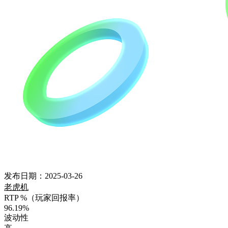
发布日期：
2025-03-26
老虎机
RTP %（玩家回报率）
96.19%
波动性