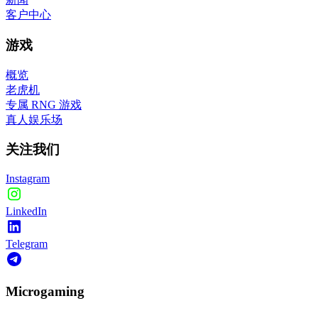
客户中心
游戏
概览
老虎机
专属 RNG 游戏
真人娱乐场
关注我们
Instagram
LinkedIn
Telegram
Microgaming