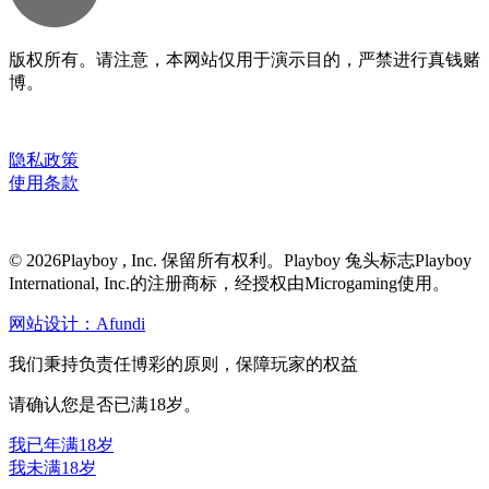
版权所有。请注意，本网站仅用于演示目的，严禁进行真钱赌
博。
隐私政策
使用条款
© 2026Playboy , Inc. 保留所有权利。Playboy 兔头标志Playboy
International, Inc.的注册商标，经授权由Microgaming使用。
网站设计：Afundi
我们秉持负责任博彩的原则，保障玩家的权益
请确认您是否已满18岁。
我已年满18岁
我未满18岁