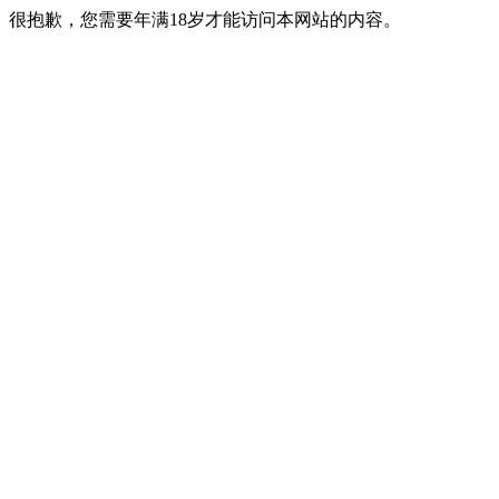
很抱歉，您需要年满18岁才能访问本网站的内容。