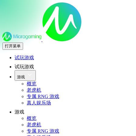
打开菜单
试玩游戏
试玩游戏
游戏
概览
老虎机
专属 RNG 游戏
真人娱乐场
游戏
概览
老虎机
专属 RNG 游戏