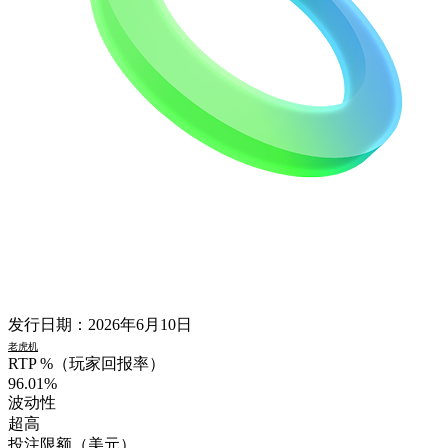
发行日期：
2026年6月10日
老虎机
RTP %（玩家回报率）
96.01%
波动性
超高
投注限额（美元）