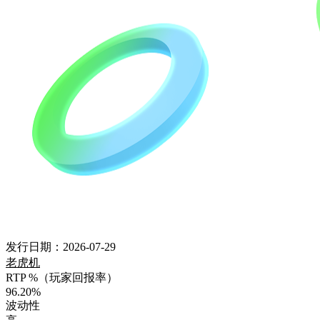
发行日期：
2026-07-29
老虎机
RTP %（玩家回报率）
96.20%
波动性