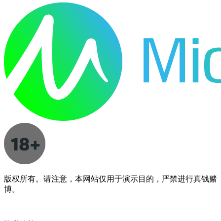
版权所有。请注意，本网站仅用于演示目的，严禁进行真钱赌
博。