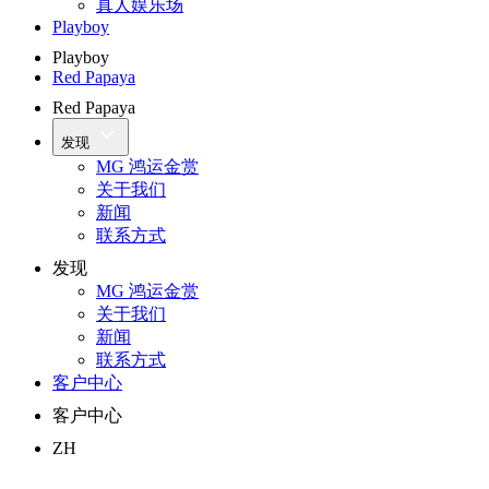
真人娱乐场
Playboy
Playboy
Red Papaya
Red Papaya
发现
MG 鸿运金赏
关于我们
新闻
联系方式
发现
MG 鸿运金赏
关于我们
新闻
联系方式
客户中心
客户中心
ZH