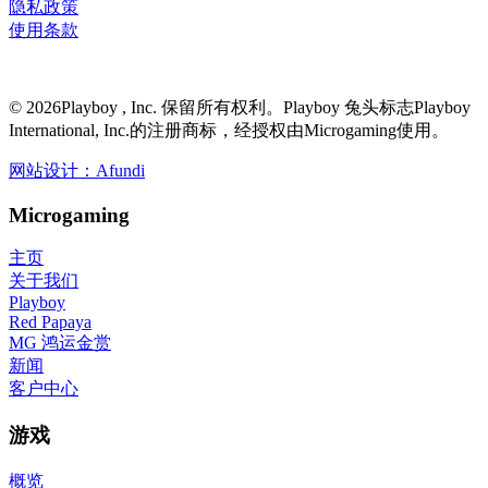
隐私政策
使用条款
© 2026Playboy , Inc. 保留所有权利。Playboy 兔头标志Playboy
International, Inc.的注册商标，经授权由Microgaming使用。
网站设计：Afundi
Microgaming
主页
关于我们
Playboy
Red Papaya
MG 鸿运金赏
新闻
客户中心
游戏
概览