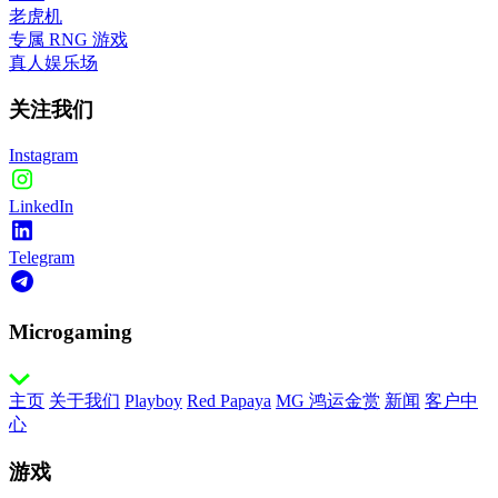
老虎机
专属 RNG 游戏
真人娱乐场
关注我们
Instagram
LinkedIn
Telegram
Microgaming
主页
关于我们
Playboy
Red Papaya
MG 鸿运金赏
新闻
客户中
心
游戏