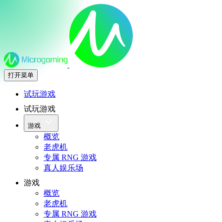
打开菜单
试玩游戏
试玩游戏
游戏
概览
老虎机
专属 RNG 游戏
真人娱乐场
游戏
概览
老虎机
专属 RNG 游戏