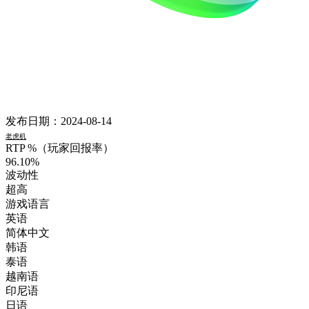
发布日期：
2024-08-14
老虎机
RTP %（玩家回报率）
96.10%
波动性
超高
游戏语言
英语
简体中文
韩语
泰语
越南语
印尼语
日语