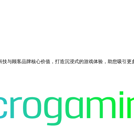
科技与顾客品牌核心价值，打造沉浸式的游戏体验，助您吸引更