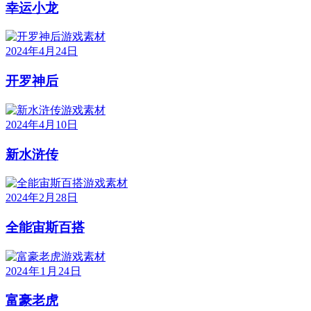
幸运小龙
2024年4月24日
开罗神后
2024年4月10日
新水浒传
2024年2月28日
全能宙斯百搭
2024 年 1 月 24 日
富豪老虎