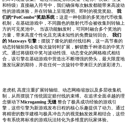
和特级）直接融入符号中，我们确保每次触发都能带来高波动
性的游戏体验，并在转轴上呈现透明、即时的视觉奖励。
我
们的“PotCombo”奖励系统：
这是一种创新的多奖池代币收集
机制，在基础游戏中，不同颜色的散射代币会被收集到转轴上
方的可见奖池中。 当该功能触发时，可同时融合多个奖池的
力量，带来高度个性化且充满未知性的免费旋转回合。
我们
的 Maxways 引擎：
摆脱了僵化的赔付线结构，这一高节奏的
动态转轴矩阵会在每次旋转时扩展，解锁数千种潜在的中奖方
式。通过将级联中奖与波动性强、动态变化的网格格式相结
合，该引擎在基础游戏中营造出不断增强的势头，最大限度地
激发玩家的期待，并在任何一次旋转中带来巨大的派彩潜力。
老虎机 高度注重扩展转轴组、动态网格缩放以及多层收集机
制，从而摆脱了传统固定赔付线的束缚。在追求全面卓越的理
念驱动下
Microgaming 无缝
整合了极具成功经验的游戏引
擎，这些引擎为新游戏发布日程的核心乐趣提供了动力。通过
将精密的数学建模与极具冲击力的视觉触发效果相结合，这些
专有系统将标准的游戏玩法转化为多维度的玩家体验。