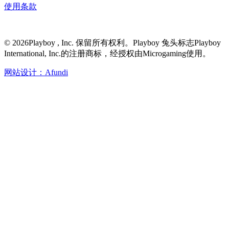
使用条款
© 2026Playboy , Inc. 保留所有权利。Playboy 兔头标志Playboy
International, Inc.的注册商标，经授权由Microgaming使用。
网站设计：Afundi