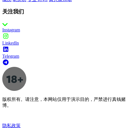
关注我们
Instagram
LinkedIn
Telegram
版权所有。请注意，本网站仅用于演示目的，严禁进行真钱赌
博。
隐私政策