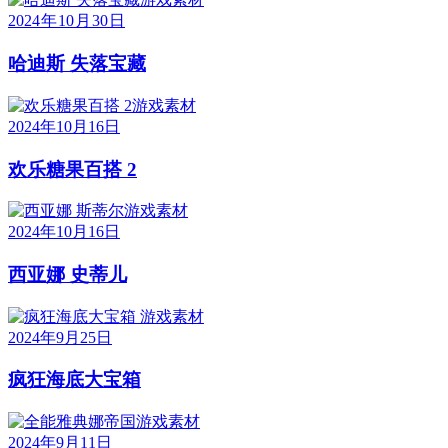
2024 年 10 月 30 日
哈迪斯 失落宝藏
2024年10月16日
欢乐糖果百搭 2
2024年10月16日
西亚娜 史蒂儿
2024年9月25日
疯狂海底大宝箱
2024年9月11日