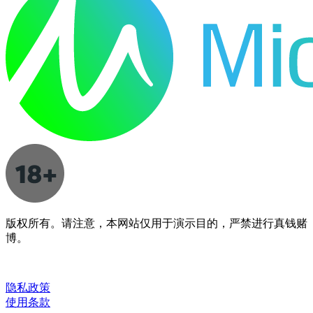
版权所有。请注意，本网站仅用于演示目的，严禁进行真钱赌
博。
隐私政策
使用条款