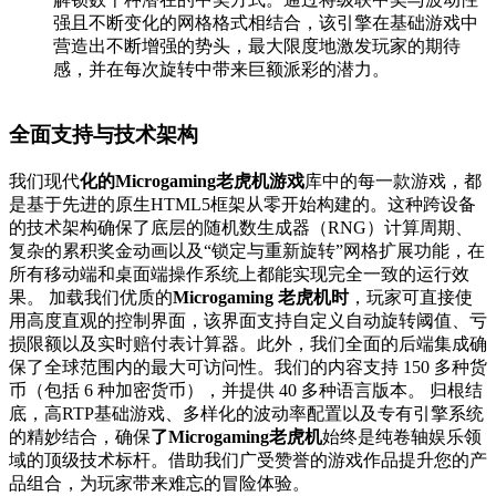
强且不断变化的网格格式相结合，该引擎在基础游戏中
营造出不断增强的势头，最大限度地激发玩家的期待
感，并在每次旋转中带来巨额派彩的潜力。
全面支持与技术架构
我们现代
化的Microgaming老虎机游戏
库中的每一款游戏，都
是基于先进的原生HTML5框架从零开始构建的。这种跨设备
的技术架构确保了底层的随机数生成器（RNG）计算周期、
复杂的累积奖金动画以及“锁定与重新旋转”网格扩展功能，在
所有移动端和桌面端操作系统上都能实现完全一致的运行效
果。 加载我们优质的
Microgaming 老虎机时
，玩家可直接使
用高度直观的控制界面，该界面支持自定义自动旋转阈值、亏
损限额以及实时赔付表计算器。此外，我们全面的后端集成确
保了全球范围内的最大可访问性。我们的内容支持 150 多种货
币（包括 6 种加密货币），并提供 40 多种语言版本。 归根结
底，高RTP基础游戏、多样化的波动率配置以及专有引擎系统
的精妙结合，确保
了Microgaming老虎机
始终是纯卷轴娱乐领
域的顶级技术标杆。借助我们广受赞誉的游戏作品提升您的产
品组合，为玩家带来难忘的冒险体验。