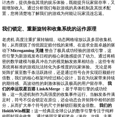
计杰作，提供身临其境的娱乐体验，既能提升玩家留存率，又
能增加收入。通过分析我们每款游戏的具体机制及其技术配
置，您将清楚地了解我们的游戏为何能让玩家流连忘返。
我们锁定、重新旋转和收集系统的运作原理
老虎机 高度注重扩展转轴组、动态网格缩放以及多层收集机
制，从而摆脱了传统固定赔付线的束缚。在追求全面卓越的驱
动下
Microgaming 无缝
整合了极具成功经验的游戏引擎，这
些引擎为新游戏发布日程的核心刺激感提供了动力。通过将精
密的数学建模与极具冲击力的视觉触发效果相结合，这些专有
系统将标准的游戏玩法转化为多维度的玩家体验。 无论是将
矩阵扩展至数千条活跃路径，还是通过符号合并实现巨额赔付
倍数，我们的核心框架均经过精心设计，旨在为玩家带来持续
的期待感、高波动性的刺激体验以及极高的用户留存率。
我
们的幸运双星百搭 Link&Merge ：
基于早期引擎的成功经
验，这一先进机制作为高强度的收集事件运行。当触发条件满
足时，符号不仅会锁定在原位，还会动态合并矩阵中相邻的部
分，从而扩大单个符号的尺寸并解锁巨额奖金倍数。
我们的
Hold&Win框架：
这一经典且全球公认的数学引擎专注于纯粹
的即时现金收集。 通过将固定累积奖金（迷你、次级、主要